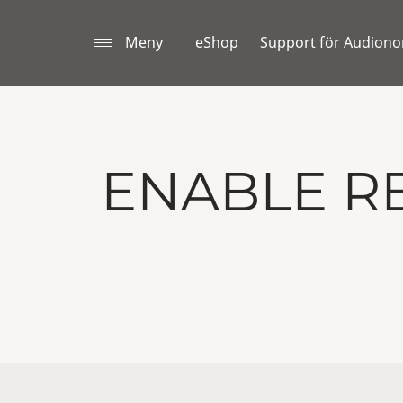
Meny
eShop
Support för Audion
ENABLE R