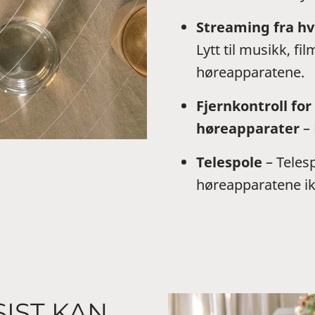
Streaming fra hv
Lytt til musikk, fi
høreapparatene.
Fjernkontroll fo
høreapparater
–
Telespole
– Teles
høreapparatene ik
IST KAN