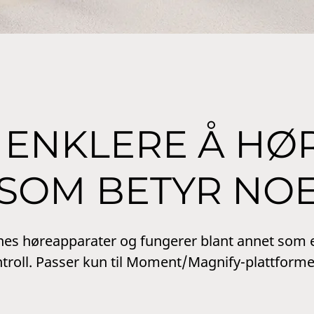
 ENKLERE Å HØ
SOM BETYR NO
rnes høreapparater og fungerer blant annet som e
ntroll. Passer kun til Moment/Magnify-plattforme