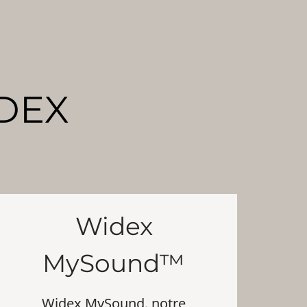
DEX
Widex
MySound™
Widex MySound, notre