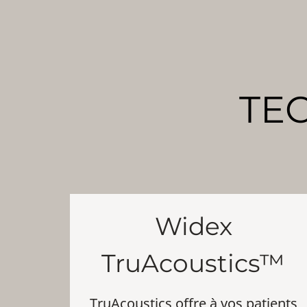
TE
Widex
TruAcoustics™
TruAcoustics offre à vos patients