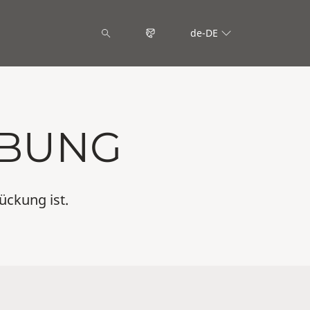
de-DE
BUNG
ückung ist.