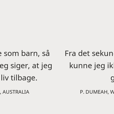
e som barn, så
Fra det sekun
eg siger, at jeg
kunne jeg ikk
liv tilbage.
g
, AUSTRALIA
P. DUMEAH, 