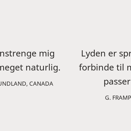
anstrenge mig
Lyden er sp
 meget naturlig.
forbinde til
passer 
OUNDLAND, CANADA
G. FRAM