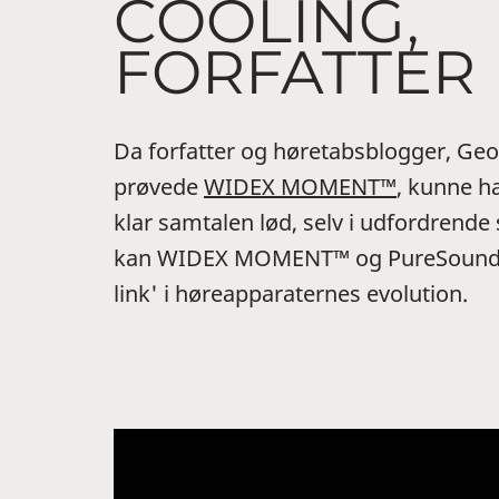
COOLING,
FORFATTER
Da forfatter og høretabsblogger, Geof
prøvede
WIDEX MOMENT™
, kunne ha
klar samtalen lød, selv i udfordrende
kan WIDEX MOMENT™ og PureSound™
link' i høreapparaternes evolution.