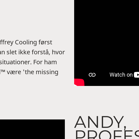
frey Cooling først
n slet ikke forstå, hvor
 situationer. For ham
 være 'the missing
ANDY,
PROFE