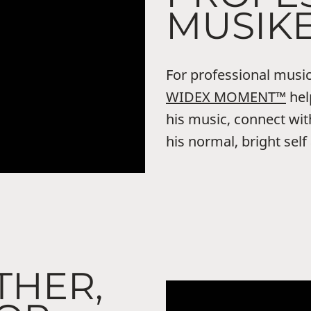
MUSIK
For professional music
WIDEX MOMENT™
hel
his music, connect wit
his normal, bright self
THER,