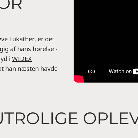
FOR
ve Lukather, er det
ig af hans hørelse -
lyd i
WIDEX
 at han næsten havde
UTROLIGE OPLE