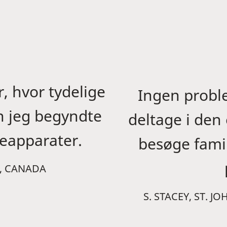
, hvor tydelige
Ingen probl
en jeg begyndte
deltage i den 
reapparater.
besøge famil
B, CANADA
S. STACEY, ST.