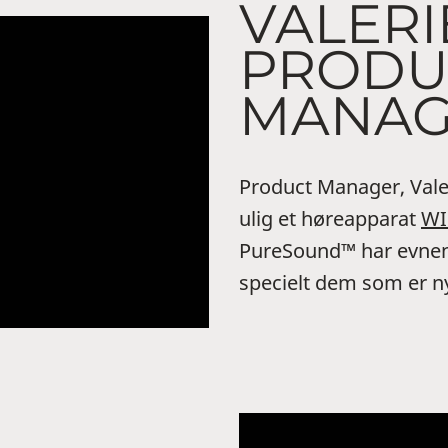
VALERI
PRODU
MANAG
Product Manager, Vale
ulig et høreapparat
WI
PureSound™ har evnen
specielt dem som er n