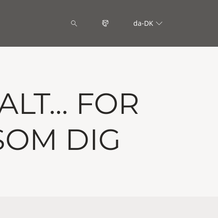
da-DK
T... FOR
SOM DIG