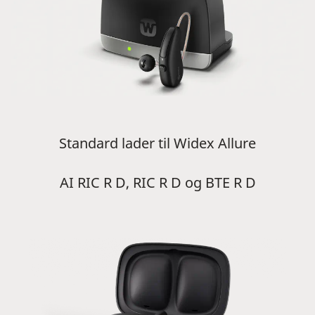
Standard lader til Widex Allure
AI RIC R D, RIC R D og BTE R D