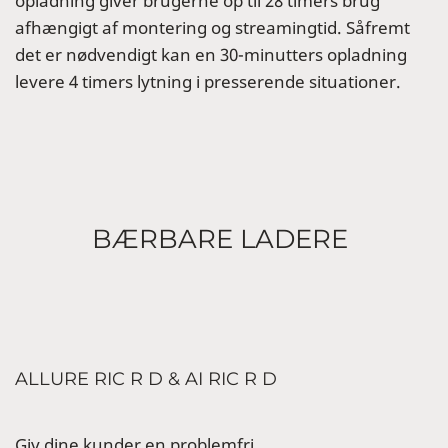
opladning giver brugerne op til 28 timers brug
afhængigt af montering og streamingtid. Såfremt
det er nødvendigt kan en 30-minutters opladning
levere 4 timers lytning i presserende situationer.
BÆRBARE LADERE
ALLURE RIC R D & AI RIC R D
Giv dine kunder en problemfri