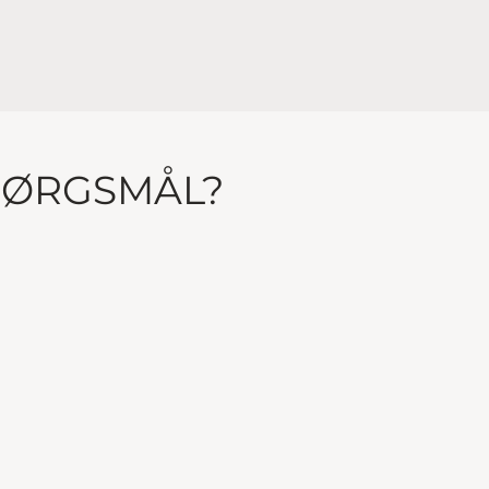
PØRGSMÅL?