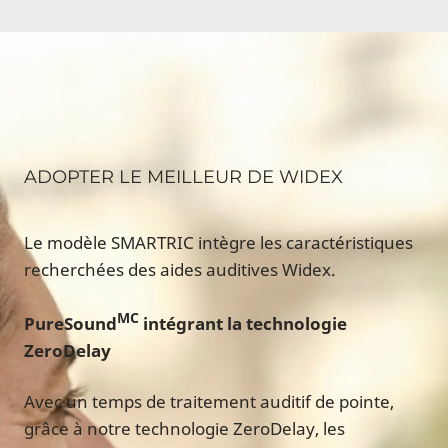
ADOPTER LE MEILLEUR DE WIDEX
Le modèle SMARTRIC intègre les caractéristiques
recherchées des aides auditives Widex.
MC
PureSound
intégrant la technologie
ZeroDelay
Avec un temps de traitement auditif de pointe,
grâce à notre technologie ZeroDelay, les