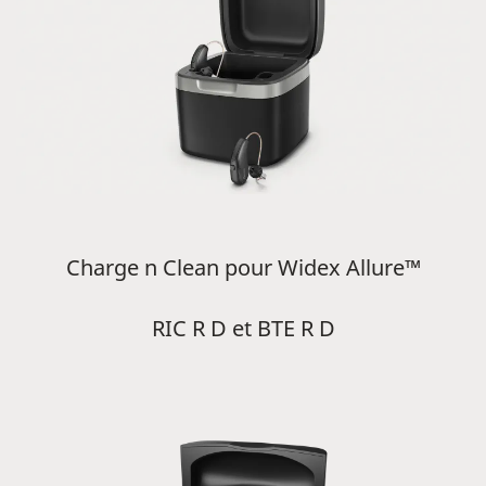
Charge n Clean pour Widex Allure™
RIC R D et BTE R D