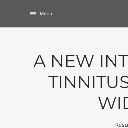
Menu
A NEW IN
TINNITU
WI
Résu