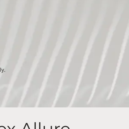
ly.
x Allure