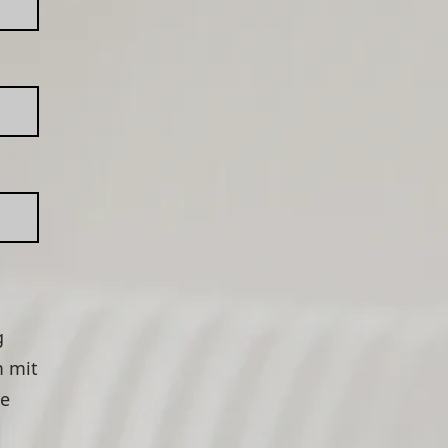
g
m mit
re