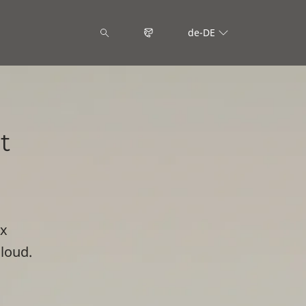
de-DE
t
ex
loud.