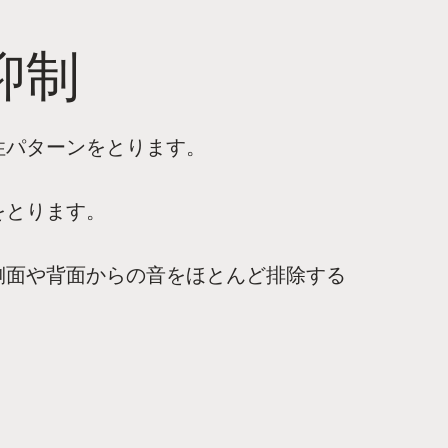
抑制
性パターンをとります。
をとります。
側面や背面からの音をほとんど排除する