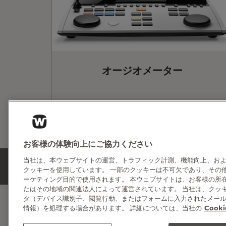
オージオメーター
お客様の体験向上にご協力ください
当社は、本ウェブサイトの運営、トラフィック計測、機能向上、お
/
medical-electronics
クッキーを使用しています。 一部のクッキーは不可欠であり、その
ーケティング目的で使用されます。 本ウェブサイトは、お客様の所在地域に応
たはその地域の関連法人によって運営されています。 当社は、クッ
タ（デバイス識別子、閲覧行動、またはフォームに入力されたメー
情報）を処理する場合があります。 詳細については、当社の
Cooki