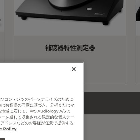
補聴器特性測定器
よびコンテンツのパーソナライズのために
他はお客様の同意に基づき、分析またはマ
じて、WS Audiology A/S ま
キーを通じて収集される限定的な個人デー
ルアドレスなどのお客様が任意で提供する
e Policy