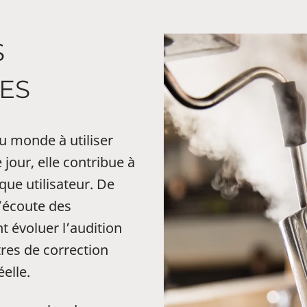
S
LES
u monde à utiliser
jour, elle contribue à
ue utilisateur. De
d’écoute des
t évoluer l’audition
tres de correction
éelle.