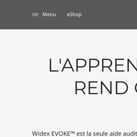
Menu
eShop
L'APPRE
REND 
Widex EVOKE™ est la seule aide auditi