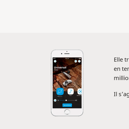
Elle 
en tem
milli
Il s’a