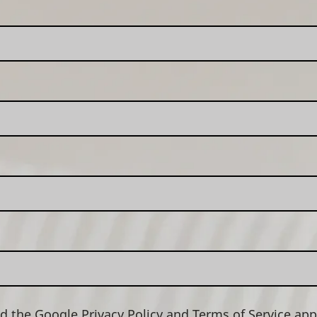
nd the Google
Privacy Policy
and
Terms of Service
app