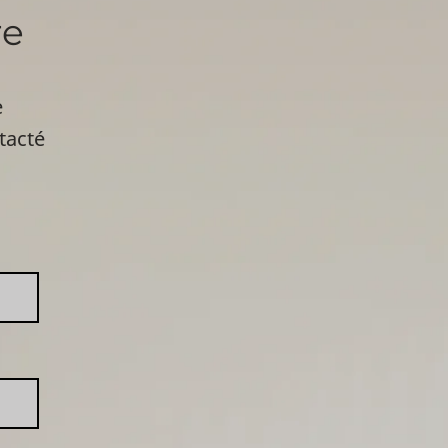
re
e
tacté