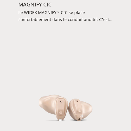
MAGNIFY CIC
Le WIDEX MAGNIFY™ CIC se place
confortablement dans le conduit auditif. C'est
un bon choix pour les clients qui préfèrent une
aide auditive qui passe inaperçue et qui est
facile à utiliser. Vos clients peuvent utiliser un
appareil DEX ou l'appli TONELINK™ pour
contrôler les programmes et ajuster leurs
paramètres d'écoute. L'aide auditive convient
aux pertes auditives légères à sévères.