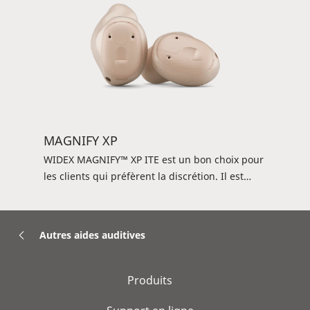
MAGNIFY XP
WIDEX MAGNIFY™ XP ITE est un bon choix pour
les clients qui préfèrent la discrétion. Il est
facile de contrôler les programmes et de
modifier le volume avec un appareil DEX ou
l'appli TONELINK™, afin que vos clients
Autres aides auditives
bénéficient d'une expérience d'écoute sans
effort et sans complication. L'aide auditive
convient aux pertes auditives légères à sévères.
Produits