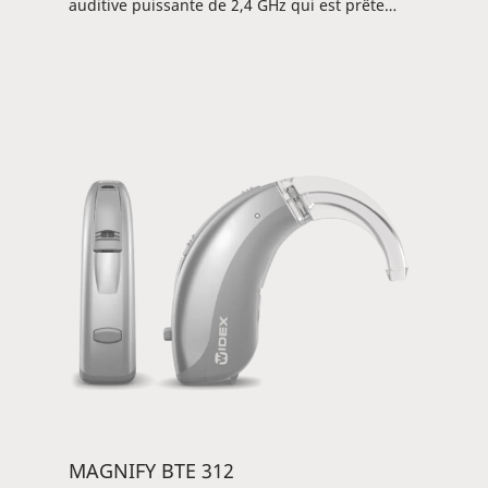
auditive puissante de 2,4 GHz qui est prête
pour le streaming direct depuis iOS ou DEX via
l'appli WIDEX MAGNIFY™. Elle est également
préparée pour de futures connexions avec
Android. L'aide auditive est une solution
flexible qui peut être configurée avec un
crochet classique ou des tubes fins et couvre
une large plage d'adaptation.
MAGNIFY BTE 312