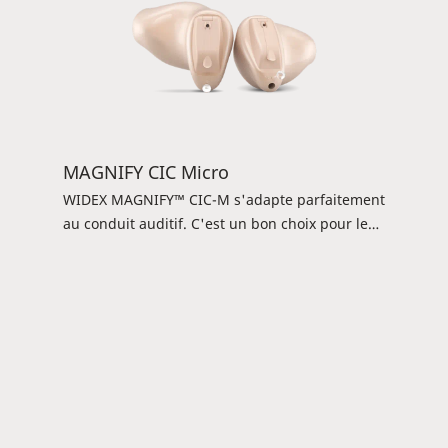
MAGNIFY CIC Micro
WIDEX MAGNIFY™ CIC-M s'adapte parfaitement
au conduit auditif. C'est un bon choix pour les
clients qui préfèrent une aide auditive qui
passe inaperçue et qui est facile à utiliser. Vos
clients peuvent utiliser l'appli TONELINK™ pour
contrôler les programmes et ajuster leurs
paramètres d'écoute. L'aide auditive convient
aux pertes auditives légères à sévères.