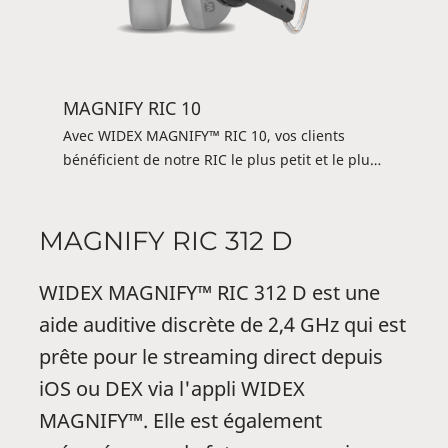
MAGNIFY RIC 10
Avec WIDEX MAGNIFY™ RIC 10, vos clients
bénéficient de notre RIC le plus petit et le plus
discret à ce jour, enveloppé dans un design
sans couture. C'est le choix parfait pour les
clients soucieux de leur style. Malgré sa petite
MAGNIFY RIC 312 D
taille, il est doté d'une longue autonomie, et les
utilisateurs peuvent profiter d'un contrôle
WIDEX MAGNIFY™ RIC 312 D est une
complet de leurs aides auditives depuis leur
aide auditive discrète de 2,4 GHz qui est
smartphone à l'aide de l'application
TONELINK™ ou d'un appareil DEX. De plus, ils
prête pour le streaming direct depuis
bénéficient bien sûr du son pur et naturel de
iOS ou DEX via l'appli WIDEX
Widex.
MAGNIFY™. Elle est également