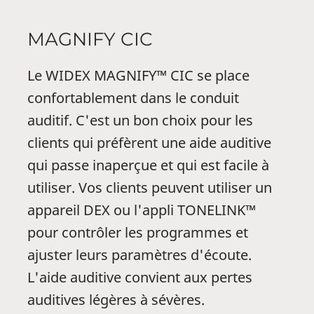
pour le streaming direct depuis iOS et DEX via
l'application WIDEX MAGNIFY™. Elle est
MAGNIFY CIC
également préparée pour de futures
connexions avec Android. Deux nouveaux
Le WIDEX MAGNIFY™ CIC se place
récepteurs, petits et puissants, qui couvrent
confortablement dans le conduit
une large plage d'appareillage, signifient que
vous pouvez personnaliser votre service sans
auditif. C'est un bon choix pour les
avoir besoin d'une grande variété de stocks. Le
clients qui préfèrent une aide auditive
nouveau design des récepteurs fonctionne
qui passe inaperçue et qui est facile à
commodément avec tous les embouts Widex.
utiliser. Vos clients peuvent utiliser un
appareil DEX ou l'appli TONELINK™
pour contrôler les programmes et
ajuster leurs paramètres d'écoute.
L'aide auditive convient aux pertes
auditives légères à sévères.