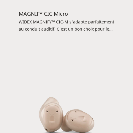
MAGNIFY CIC Micro
WIDEX MAGNIFY™ CIC-M s'adapte parfaitement
au conduit auditif. C'est un bon choix pour les
clients qui préfèrent une aide auditive qui
passe inaperçue et qui est facile à utiliser. Vos
clients peuvent utiliser l'appli TONELINK™ pour
contrôler les programmes et ajuster leurs
paramètres d'écoute. L'aide auditive convient
aux pertes auditives légères à sévères.