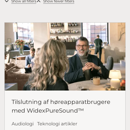
Show all filters
Show fewer filters
Tilslutning af høreapparatbrugere
med WidexPureSound™
Audiologi
Teknologi artikler